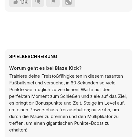
1.1K
SPIELBESCHREIBUNG
Worum geht es bei Blaze Kick?
Trainiere deine Freistoßfähigkeiten in diesem rasanten
Fußballspiel und versuche, in 60 Sekunden so viele
Punkte wie möglich zu verdienen! Warte auf den
perfekten Moment zum Schießen und ziele auf das Ziel,
es bringt dir Bonuspunkte und Zeit. Steige im Level auf,
um einen Powerschuss freizuschalten; nutze ihn, um
durch die Mauer zu brennen und den Multiplikator zu
treffen, um einen gigantischen Punkte-Boost zu
erhalten!