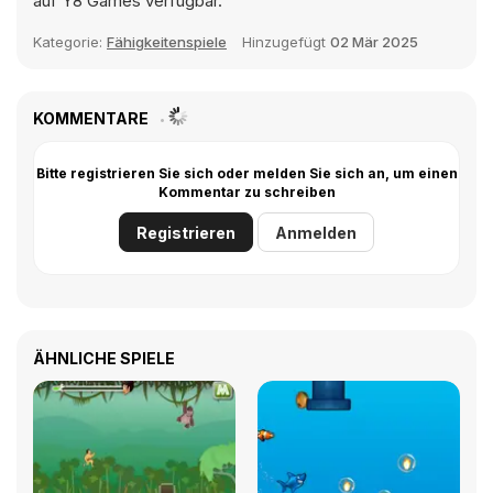
auf Y8 Games verfügbar.
Kategorie:
Fähigkeitenspiele
Hinzugefügt
02 Mär 2025
KOMMENTARE
Bitte registrieren Sie sich oder melden Sie sich an, um einen
Kommentar zu schreiben
Registrieren
Anmelden
ÄHNLICHE SPIELE