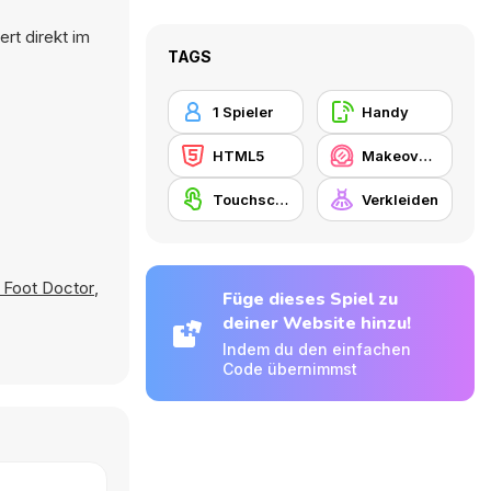
rt direkt im
TAGS
1 Spieler
Handy
HTML5
Makeover / Make-up
Touchscreen
Verkleiden
 Foot Doctor
,
Füge dieses Spiel zu
deiner Website hinzu!
Indem du den einfachen
Code übernimmst