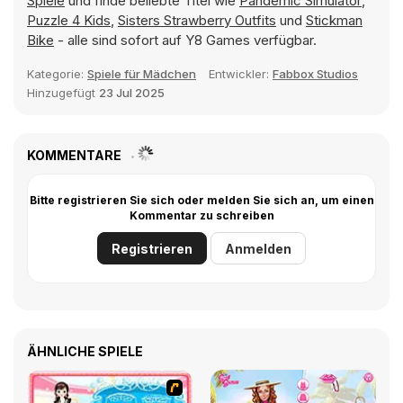
Spiele
und finde beliebte Titel wie
Pandemic Simulator
,
Puzzle 4 Kids
,
Sisters Strawberry Outfits
und
Stickman
Bike
- alle sind sofort auf Y8 Games verfügbar.
Kategorie:
Spiele für Mädchen
Entwickler:
Fabbox Studios
Hinzugefügt
23 Jul 2025
KOMMENTARE
Bitte registrieren Sie sich oder melden Sie sich an, um einen
Kommentar zu schreiben
Registrieren
Anmelden
ÄHNLICHE SPIELE