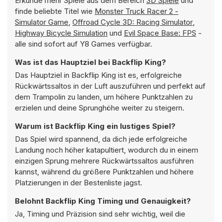
Erkunde mehr Spiele aus dem Bereich
3D Spiele
und
finde beliebte Titel wie
Monster Truck Racer 2 -
Simulator Game
,
Offroad Cycle 3D: Racing Simulator
,
Highway Bicycle Simulation
und
Evil Space Base: FPS
-
alle sind sofort auf Y8 Games verfügbar.
Was ist das Hauptziel bei Backflip King?
Das Hauptziel in Backflip King ist es, erfolgreiche
Rückwärtssaltos in der Luft auszuführen und perfekt auf
dem Trampolin zu landen, um höhere Punktzahlen zu
erzielen und deine Sprunghöhe weiter zu steigern.
Warum ist Backflip King ein lustiges Spiel?
Das Spiel wird spannend, da dich jede erfolgreiche
Landung noch höher katapultiert, wodurch du in einem
einzigen Sprung mehrere Rückwärtssaltos ausführen
kannst, während du größere Punktzahlen und höhere
Platzierungen in der Bestenliste jagst.
Belohnt Backflip King Timing und Genauigkeit?
Ja, Timing und Präzision sind sehr wichtig, weil die