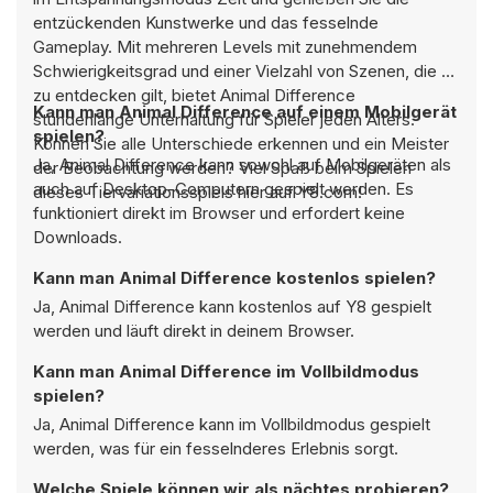
entzückenden Kunstwerke und das fesselnde
Gameplay. Mit mehreren Levels mit zunehmendem
Schwierigkeitsgrad und einer Vielzahl von Szenen, die es
zu entdecken gilt, bietet Animal Difference
Kann man Animal Difference auf einem Mobilgerät
stundenlange Unterhaltung für Spieler jeden Alters.
spielen?
Können Sie alle Unterschiede erkennen und ein Meister
Ja, Animal Difference kann sowohl auf Mobilgeräten als
der Beobachtung werden? Viel Spaß beim Spielen
auch auf Desktop-Computern gespielt werden. Es
dieses Tiervariationsspiels hier auf Y8.com!
funktioniert direkt im Browser und erfordert keine
Downloads.
Kann man Animal Difference kostenlos spielen?
Ja, Animal Difference kann kostenlos auf Y8 gespielt
werden und läuft direkt in deinem Browser.
Kann man Animal Difference im Vollbildmodus
spielen?
Ja, Animal Difference kann im Vollbildmodus gespielt
werden, was für ein fesselnderes Erlebnis sorgt.
Welche Spiele können wir als nächtes probieren?