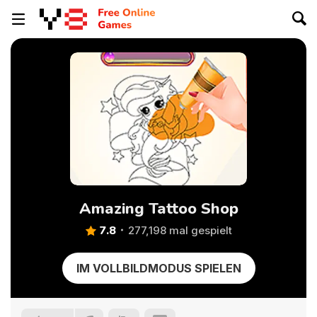
Amazing Tattoo Shop
7.8
277,198 mal gespielt
IM VOLLBILDMODUS SPIELEN