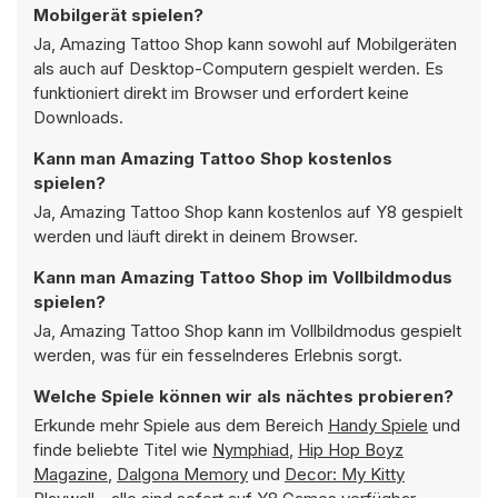
Mobilgerät spielen?
Ja, Amazing Tattoo Shop kann sowohl auf Mobilgeräten
als auch auf Desktop-Computern gespielt werden. Es
funktioniert direkt im Browser und erfordert keine
Downloads.
Kann man Amazing Tattoo Shop kostenlos
spielen?
Ja, Amazing Tattoo Shop kann kostenlos auf Y8 gespielt
werden und läuft direkt in deinem Browser.
Kann man Amazing Tattoo Shop im Vollbildmodus
spielen?
Ja, Amazing Tattoo Shop kann im Vollbildmodus gespielt
werden, was für ein fesselnderes Erlebnis sorgt.
Welche Spiele können wir als nächtes probieren?
Erkunde mehr Spiele aus dem Bereich
Handy Spiele
und
finde beliebte Titel wie
Nymphiad
,
Hip Hop Boyz
Magazine
,
Dalgona Memory
und
Decor: My Kitty