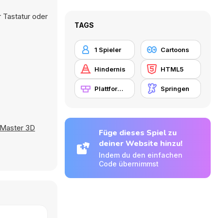
 Tastatur oder
TAGS
1 Spieler
Cartoons
Hindernis
HTML5
Plattformen
Springen
 Master 3D
Füge dieses Spiel zu
deiner Website hinzu!
Indem du den einfachen
Code übernimmst