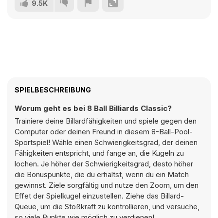
9.5K
SPIELBESCHREIBUNG
Worum geht es bei 8 Ball Billiards Classic?
Trainiere deine Billardfähigkeiten und spiele gegen den
Computer oder deinen Freund in diesem 8-Ball-Pool-
Sportspiel! Wähle einen Schwierigkeitsgrad, der deinen
Fähigkeiten entspricht, und fange an, die Kugeln zu
lochen. Je höher der Schwierigkeitsgrad, desto höher
die Bonuspunkte, die du erhältst, wenn du ein Match
gewinnst. Ziele sorgfältig und nutze den Zoom, um den
Effet der Spielkugel einzustellen. Ziehe das Billard-
Queue, um die Stoßkraft zu kontrollieren, und versuche,
so viele Punkte wie möglich zu verdienen!