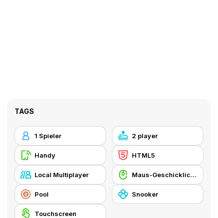
TAGS
1 Spieler
2 player
Handy
HTML5
Local Multiplayer
Maus-Geschicklichkeit
Pool
Snooker
Touchscreen