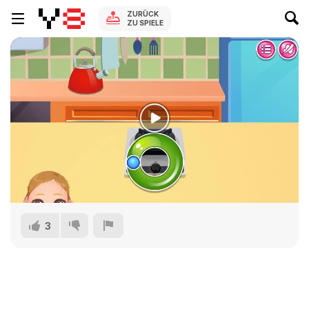
ZURÜCK
ZU SPIELE
3