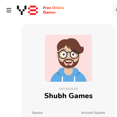
ENTWICKLER
Shubh Games
Spiele
Anzahl Spiele