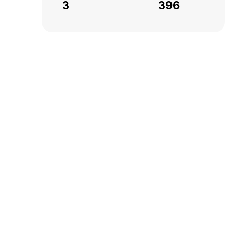
3
396