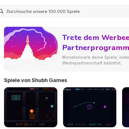
Trete dem Werbe
Partnerprogramm
Monetarisiere deine Spiele, ind
Werbepartnerschaft beitrittst.
Spiele von Shubh Games