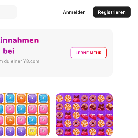
Anmelden
Registrieren
einnahmen
 bei
LERNE MEHR
em du einer Y8.com