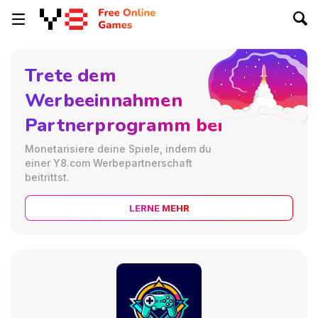
Trete dem
Werbeeinnahmen
Partnerprogramm bei
Monetarisiere deine Spiele, indem du
einer Y8.com Werbepartnerschaft
beitrittst.
LERNE MEHR