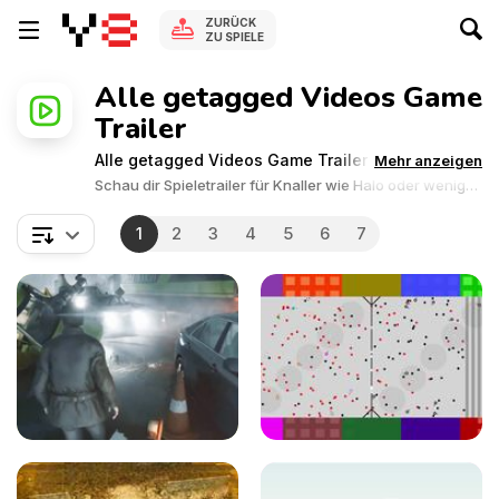
ZURÜCK
ZU SPIELE
Alle getagged Videos Game
Trailer
Alle getagged Videos Game Trailer
Mehr anzeigen
Schau dir Spieletrailer für Knaller wie Halo oder weniger
bekannte Indie-titel an! Viele der Trailer sind für Triple-A
Spiele für PC und Konsolen. Aber es gibt auch viele
1
2
3
4
5
6
7
Trailervideos für Online Spiele, wie die von Y8.